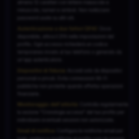
almeno 12 caratteri con lettere maiuscole e
minuscole, numeri e simboli. Non riutilizzare
password usate su altri siti.
Autenticazione a due fattori (2FA):
Dove
disponibile, attiva il 2FA nelle impostazioni del
profilo. Ogni accesso richiederà un codice
temporaneo inviato al tuo telefono o generato da
un'app autenticatore.
Dispositivi di fiducia:
Accedi solo da dispositivi
personali e privati. Evita connessioni Wi-Fi
pubbliche non protette quando effettui operazioni
finanziarie.
Monitoraggio dell'attività:
Controlla regolarmente
la sezione "Cronologia accessi" del tuo profilo per
individuare eventuali sessioni non autorizzate.
Email di notifica:
Configura le notifiche email per
login, prelievi e modifiche al profilo così da essere