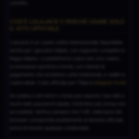
corretto.
COS'È LOLAJACK E PERCHÉ USARE SOLO
IL SITO UFFICIALE
LolaJack è un casino online internazionale disponibile
anche per i giocatori italiani, con supporto completo in
lingua italiana. La piattaforma copre slot, live casino,
scommesse sportive e tornei, con metodi di
pagamento che includono carte tradizionali, e-wallet e
criptovalute. Il sito ufficiale per l'Italia è
lolajack-it.net
.
Accedere a siti mirror o clone può esporre i tuoi dati a
rischi reali: password rubate, fondi bloccati, bonus non
accreditati. Verifica sempre che l'URL nella barra del
browser corrisponda esattamente al dominio ufficiale
prima di inserire qualsiasi credenziale.