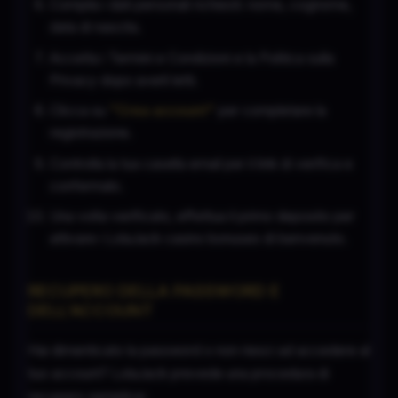
Compila i dati personali richiesti: nome, cognome,
data di nascita.
Accetta i Termini e Condizioni e la Politica sulla
Privacy dopo averli letti.
Clicca su
"Crea account"
per completare la
registrazione.
Controlla la tua casella email per il link di verifica e
confermalo.
Una volta verificato, effettua il primo deposito per
attivare i LolaJack casino bonuses di benvenuto.
RECUPERO DELLA PASSWORD E
DELL'ACCOUNT
Hai dimenticato la password o non riesci ad accedere al
tuo account? LolaJack prevede una procedura di
recupero semplice: