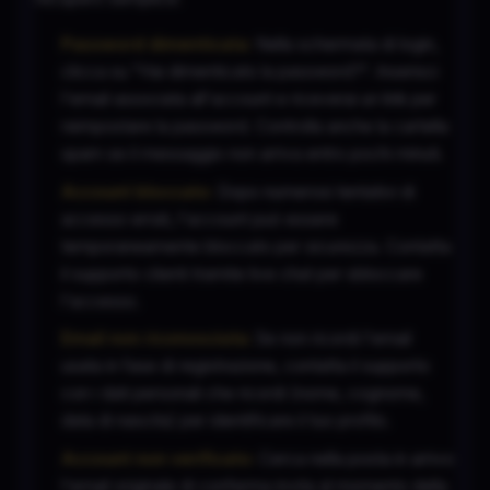
Password dimenticata:
Nella schermata di login,
clicca su "Hai dimenticato la password?". Inserisci
l'email associata all'account e riceverai un link per
reimpostare la password. Controlla anche la cartella
spam se il messaggio non arriva entro pochi minuti.
Account bloccato:
Dopo numerosi tentativi di
accesso errati, l'account può essere
temporaneamente bloccato per sicurezza. Contatta
il supporto clienti tramite live chat per sbloccare
l'accesso.
Email non riconosciuta:
Se non ricordi l'email
usata in fase di registrazione, contatta il supporto
con i dati personali che ricordi (nome, cognome,
data di nascita) per identificare il tuo profilo.
Account non verificato:
Cerca nella posta in arrivo
l'email originale di conferma invita al momento della