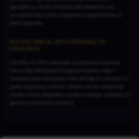
giornaliero e i bonus di ricarica del weekend sono
accessibili dopo aver completato la registrazione e il
primo deposito.
ACCEDI ORA AL SITO UFFICIALE DI
LOLAJACK
Hai tutto ciò che ti serve per accedere in sicurezza.
Che tu stia effettuando il login per la prima volta o
tornando dopo una pausa, il sito ufficiale di LolaJack è il
punto di partenza corretto. Inserisci le tue credenziali,
sfrutta i bonus disponibili e goditi il catalogo completo di
giochi e scommesse sportive.