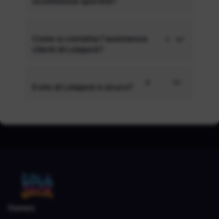
scommesse sportive?
Come si contatta l'assistenza
clienti di Lolajack?
Il sito di Lolajack è sicuro?
Games