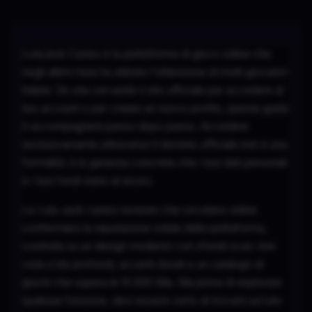
LolaJack Casino è la piattaforma di gioco online che
negli ultimi mesi ha attirato l'attenzione di molti giocatori
italiani. Se stai cercando il sito ufficiale per accedere al
tuo account o per creare un nuovo profilo, questa guida
ti accompagnerà passo dopo passo. Accedere
esclusivamente attraverso il dominio ufficiale non è una
formalità: è la garanzia concreta che i tuoi dati personali
e i tuoi fondi siano al sicuro.
Le Lola Jack casino reviews che circolano online
confermano la reputazione solida della piattaforma,
costruita su un design moderno con sfondi scuri, toni
viola e blu profondi, accenti dorati e un catalogo di
giochi che supera le 10.000 title. Ma prima di esplorare
qualsiasi funzione, devi essere certo di trovarti sul sito