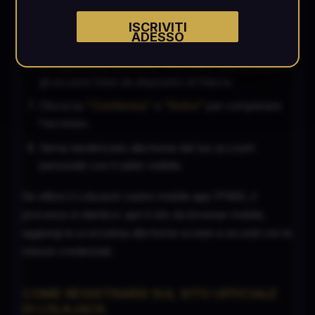
campo.
ISCRIVITI
ADESSO
Digita la password nel campo dedicato.
Se disponibile, seleziona "Ricordami" per accelerare
gli accessi futuri da dispositivi di fiducia.
Clicca su
"Conferma"
o
"Entra"
per completare
l'accesso.
Verrai reindirizzato alla home del tuo account
personale con il saldo visibile.
Se utilizzi il LolaJack casino mobile app (PWA), il
processo è identico: apri il sito da browser mobile,
aggiungi la scorciatoia alla home screen e accedi con le
stesse credenziali.
COME REGISTRARSI SUL SITO UFFICIALE
DI LOLAJACK