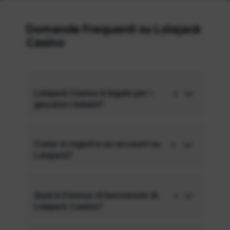
Domande Frequenti su Lolajack
Casino
Lolajack Casino è legale per i
giocatori italiani?
Come si registra un account su
Lolajack?
Qual è il bonus di benvenuto di
Lolajack Casino?