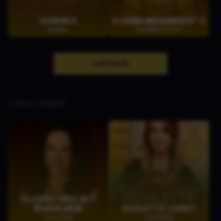
LEGION X
5 LIONS MEGAWAYS™ 2
NOLIMIT
PRAGMATIC PLAY
LOAD MORE
TABLE GAMES
CLASSIC FREE BET
BLACKJACK
ROULETTE LOBBY
EVOLUTION
EVOLUTION